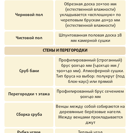
Обрезная доска 20×100 мм
(естественной влажности)
Черновой пол
укладывается «всплошную» по
череповым брускам 40×50 мм
(естественной влажности)
Шпунтованная половая доска 28
Чистовой пол
мм камерной сушки
СТЕНЫ И ПЕРЕГОРОДКИ
Профилированный (строганный)
брус 90х140 мм (140х140 мм /
Сруб бани
190×140 мм). Атмосферной сушки.
Тип бруса на выбор: полукруг (под
блок-хаус) или прямой
Профилированный брус сечением
Перегородки 1 этажа
90х140 мм
Венцы между собой собираются на
деревянные берёзовые нагеля.
Сборка сруба
Между венцами прокладывается
джут
Рубка углов
Теплый угол