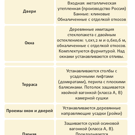
Входная: металлическая
утепленная (производство Россия)
Двери
Банные: клиновые
Обналиченные с отделкой откосов
Деревянные имитация
стеклопакета с двойным
остеклением: 1,0х1,2 м и 0,6х0,6 м,
Окна
обналиченные с отделкой откосов.
Комплектуются фурнитурой. Над
окнами устанавливаются отливы.
Устанавливаются столбы с
усадочными лифтами
(домкратами), перила с плоскими
Терраса
балясинами. Потолок зашивается
хвойной вагонкой (класса А, В)
камерной сушки
Устанавливаются деревянные
Проемы окон и дверей
направляющие усадки (ройки)
Зашивается сухой осиновой
вагонкой (класса А, В).
Парная
Прокладывается