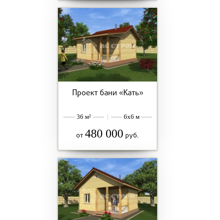
Проект бани «Кать»
36 м²
|
6x6 м
480 000
от
руб.