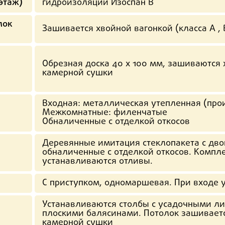
этаж)
гидроизоляции Изоспан В
лок
Зашивается хвойной вагонкой (класса А ,
Обрезная доска
40 х 100
мм, зашиваются х
камерной сушки
Входная: металлическая утепленная (про
Межкомнатные: филенчатые
Обналиченные с отделкой откосов
Деревянные имитация стеклопакета с двой
обналиченные с отделкой откосов. Компл
устанавливаются отливы.
С приступком, одномаршевая. При входе 
Устанавливаются столбы с усадочными ли
плоскими балясинами. Потолок зашивается
камерной сушки