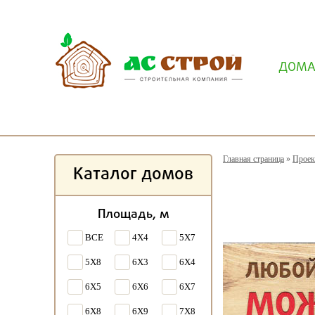
ДОМ
Главная страница
»
Проек
Каталог домов
Площадь, м
ВСЕ
4X4
5X7
5X8
6X3
6X4
6X5
6X6
6X7
6X8
6X9
7X8