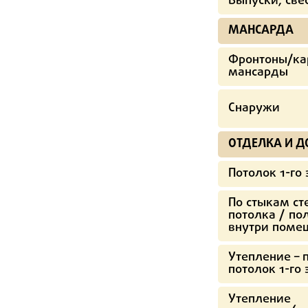
Выпуски, све
МАНСАРДА
Фронтоны/ка
мансарды
Снаружи
ОТДЕЛКА И 
Потолок 1-го
По стыкам ст
потолка / по
внутри поме
Утепление – 
потолок 1-го
Утепление