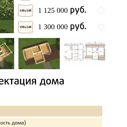
руб.
1 125 000
140х140
руб.
1 300 000
190х140
ектация дома
ость дома)