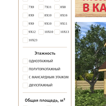
7X9
7X11
8X8
8X9
8X10
8X16
9X9
9X10
9X11
9X12
10X10
10X13
10X23
Этажность
ОДНОЭТАЖНЫЙ
ПОЛУТОРАЭТАЖНЫЙ
С МАНСАРДНЫМ ЭТАЖОМ
ДВУХЭТАЖНЫЙ
2
Общая площадь, м