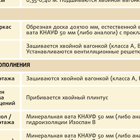
сы
0,35-0,40 м. Подшиваются хвойной вагон
ркас
Обрезная доска 40х100 мм, естественной
вата КНАУФ 50 мм (либо аналоги) с прок
Зашивается хвойной вагонкой (класса А, 
Устанавливаются вентиляционные решет
ДОПОЛНЕНИЯ
 этажа
Зашиваются хвойной вагонкой (класса А, 
ен
ла
Прибивается хвойный плинтус
щений
пол /
Минеральная вата КНАУФ 50 мм (либо ана
 этажа
гидроизоляции Изоспан В
Минеральная вата КНАУФ 50 мм (либо ана