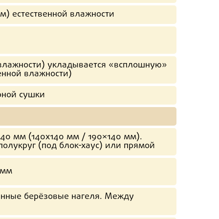
мм) естественной влажности
 влажности) укладывается «всплошную»
енной влажности)
рной сушки
40 мм (140х140 мм / 190×140 мм).
полукруг (под блок-хаус) или прямой
 мм
янные берёзовые нагеля. Между