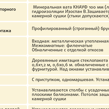
Минеральная вата КНАУФ 100 мм (ли
торного
гидроизоляции Изоспан B.Зашивается
камерной сушки (стыки допускаются
Профилированный (строганный) брус
этажа
Входная: металлическая утепленная
Межкомнатные: филенчатые
Обналиченные с отделкой откосов
Деревянные имитация стеклопакета с
0,6х1,2 м, 0,6х0,6 м. обналиченные 
фурнитурой. Над окнами устанавлив
С приступком, одномаршевая. Устан
Устанавливаются столбы с усадочны
плоскими балясинами. Потолок зашив
камерной сушки