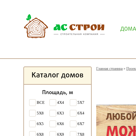
ДОМ
Главная страница
»
Проек
Каталог домов
Площадь, м
ВСЕ
4X4
5X7
5X8
6X3
6X4
6X5
6X6
6X7
6X8
6X9
7X8