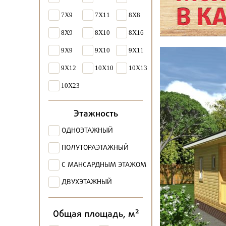
7X9
7X11
8X8
8X9
8X10
8X16
9X9
9X10
9X11
9X12
10X10
10X13
10X23
Этажность
ОДНОЭТАЖНЫЙ
ПОЛУТОРАЭТАЖНЫЙ
С МАНСАРДНЫМ ЭТАЖОМ
ДВУХЭТАЖНЫЙ
2
Общая площадь, м