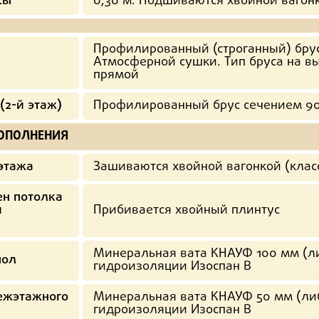
сы
0,30 м. Подшиваются хвойной вагон
Профилированный (строганный) брус
Атмосферной сушки. Тип бруса на вы
прямой
(2-й этаж)
Профилированный брус сечением 90
ДОПОЛНЕНИЯ
 этажа
Зашиваются хвойной вагонкой (класс
ен потолка
и
Прибивается хвойный плинтус
Минеральная вата КНАУФ 100 мм (ли
пол
гидроизоляции Изоспан В
ежэтажного
Минеральная вата КНАУФ 50 мм (либ
гидроизоляции Изоспан В