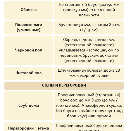
Не строганный брус 150х150 мм
Обвязка
(200×150 мм) естественной
влажности
Половые лаги
Брус 100х150 мм, с шагом 80 см
(усиленные)
(+/- 5 см)
Обрезная доска 20×100 мм
(естественной влажности)
Черновой пол
укладывается «всплошную» по
череповым брускам 40×50 мм
(естественной влажности)
Шпунтованная половая доска 28
Чистовой пол
мм камерной сушки
СТЕНЫ И ПЕРЕГОРОДКИ
Профилированный (строганный)
брус 90х140 мм (140х140 мм /
Сруб дома
190×140 мм). Атмосферной сушки.
Тип бруса на выбор: полукруг (под
блок-хаус) или прямой
Профилированный брус сечением
Перегородки 1 этажа