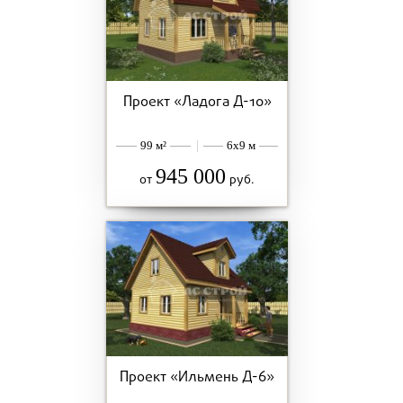
Проект «Ладога Д-10»
99 м²
|
6x9 м
945 000
от
руб.
Проект «Ильмень Д-6»