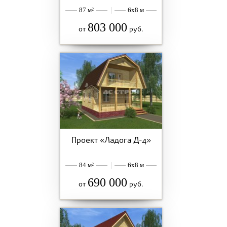
87 м²
|
6x8 м
803 000
от
руб.
Проект «Ладога Д-4»
84 м²
|
6x8 м
690 000
от
руб.