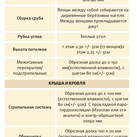
90х140 мм
Венцы между собой собираются на
деревянные берёзовые нагеля.
Сборка сруба
Между венцами прокладывается
джут
Рубка углов
Теплый угол
1 этаж 2,30 +/- 5см (17 венцов)2
Высота потолков
этаж 2,25 +/- 5см
Межэтажные
Обрезная доска 40 х 150
перекрытия/
мм(естественной влажности), с
подстропильные
шагом 80 см(+/- 5см)
КРЫША И КРОВЛЯ
Обрезная доска 40 х 100 мм
(естественной влажности), с шагом
80 см(+/- 5см). С прокладкой паро-
Стропильная система
гирдоизоляции (Изоспан или его
аналоги) и контр-обрешеткой
20х50 мм.
Обрезная доска 100 х 20 мм
Обрешетка
(естественной влажности),с шагом