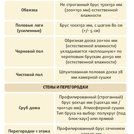
Не строганный брус 150х150 мм
Обвязка
(200×150 мм) естественной
влажности
Половые лаги
Брус 100х150 мм, с шагом 80 см
(усиленные)
(+/- 5 см)
Обрезная доска 20×100 мм
(естественной влажности)
Черновой пол
укладывается «всплошную» по
череповым брускам 40×50 мм
(естественной влажности)
Шпунтованная половая доска 28
Чистовой пол
мм камерной сушки
СТЕНЫ И ПЕРЕГОРОДКИ
Профилированный (строганный)
брус 90х140 мм (140х140 мм /
Сруб дома
190×140 мм). Атмосферной сушки.
Тип бруса на выбор: полукруг (под
блок-хаус) или прямой
Профилированный брус сечением
Перегородки 1 этажа