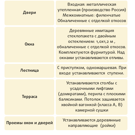
Входная: металлическая
утепленная (производство Россия)
Двери
Межкомнатные: филенчатые
Обналиченные с отделкой откосов
Деревянные имитация
стеклопакета с двойным
остеклением: 1,0х1,2 м ,
Окна
обналиченные с отделкой откосов.
Комплектуются фурнитурой. Над
окнами устанавливаются отливы.
С приступком, одномаршевая. При
Лестница
входе устанавливаются ступени.
Устанавливаются столбы с
усадочными лифтами
(домкратами), перила с плоскими
Терраса
балясинами. Потолок зашивается
хвойной вагонкой (класса А, В)
камерной сушки
Устанавливаются деревянные
Проемы окон и дверей
направляющие (ройки)