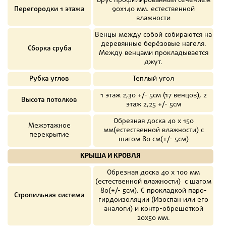
Брус профилированный сечением
Перегородки 1 этажа
90х140 мм. естественной
влажности
Венцы между собой собираются на
деревянные берёзовые нагеля.
Сборка сруба
Между венцами прокладывается
джут.
Рубка углов
Теплый угол
1 этаж 2,30 +/- 5см (17 венцов), 2
Высота потолков
этаж 2,25 +/- 5см
Обрезная доска 40 х 150
Межэтажное
мм(естественной влажности) с
перекрытие
шагом 80 см(+/- 5см)
КРЫША И КРОВЛЯ
Обрезная доска 40 х 100 мм
(естественной влажности) с шагом
80(+/- 5см). С прокладкой паро-
Стропильная система
гирдоизоляции (Изоспан или его
аналоги) и контр-обрешеткой
20х50 мм.