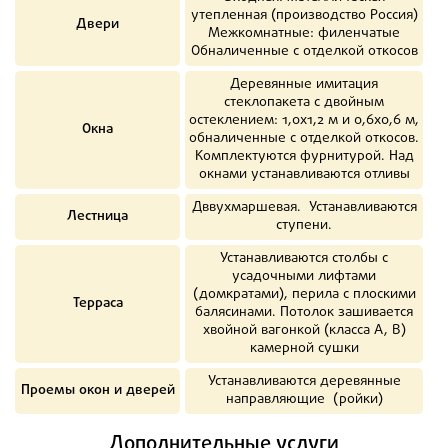
утепленная (производство Россия)
Двери
Межкомнатные: филенчатые
Обналиченные с отделкой откосов
Деревянные имитация
стеклопакета с двойным
остеклением: 1,0х1,2 м и 0,6х0,6 м,
Окна
обналиченные с отделкой откосов.
Комплектуются фурнитурой. Над
окнами устанавливаются отливы
Дввухмаршевая. Устанавливаются
Лестница
ступени.
Устанавливаются столбы с
усадочными лифтами
(домкратами), перила с плоскими
Терраса
балясинами. Потолок зашивается
хвойной вагонкой (класса А, В)
камерной сушки
Устанавливаются деревянные
Проемы окон и дверей
направляющие (ройки)
Дополнительные услуги