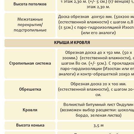
1 этаж 2,30 м. (+/- 5 см.) (17 венцов) 1
Высота потолков
этаж 2,30 м.
Доска обрезная 40х150 мм. (50х200 м
Межэтажные
(естественной влажности) с шагом 0,8
перекрытия/
(± 5см.) с паро-гидроизоляцией Изосп
подстропильные
(или его аналоги)
КРЫША И КРОВЛЯ
Обрезная доска 40 х 150 мм. (50 х
200мм.) (естественной влажности), 
Стропильная система
шагом 80 см. (+/- 5см.). С прокладко
паро-гирдоизоляции (Изоспан или е
аналоги) и контр-обрешеткой 20х50 м
Обрезная доска 20 х 100 мм.
Обрешетка
(естественной влажности), с шагом 20
см.
Волнистый битумный лист Ондулин
Кровля
(возможен выбор расцветки: шокола
бордо, зеленая листва)
Высота конька
3,5 м