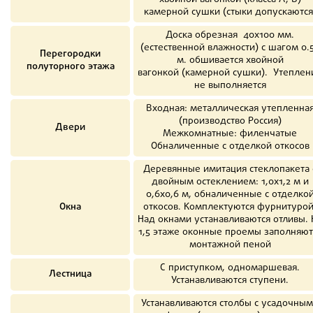
камерной сушки (стыки допускаются
Доска обрезная 40х100 мм.
(естественной влажности) с шагом 0.
Перегородки
м. обшивается хвойной
полуторного этажа
вагонкой (камерной сушки). Утеплен
не выполняется
Входная: металлическая утепленна
(производство Россия)
Двери
Межкомнатные: филенчатые
Обналиченные с отделкой откосов
Деревянные имитация стеклопакета 
двойным остеклением: 1,0х1,2 м и
0,6х0,6 м, обналиченные с отделко
Окна
откосов. Комплектуются фурнитурой
Над окнами устанавливаются отливы. 
1,5 этаже оконные проемы заполняют
монтажной пеной
С приступком, одномаршевая.
Лестница
Устанавливаются ступени.
Устанавливаются столбы с усадочны