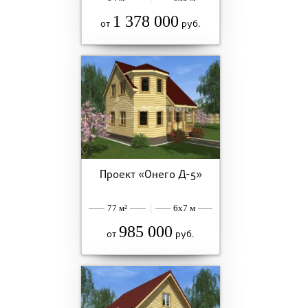
1 378 000
от
руб.
Проект «Онего Д-5»
77 м²
|
6x7 м
985 000
от
руб.