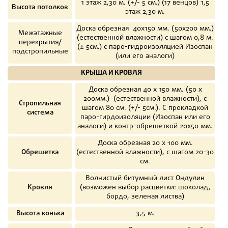
1 этаж 2,30 м. (+/- 5 см.) (17 венцов) 1,5
Высота потолков
этаж 2,30 м.
Доска обрезная 40х150 мм. (50х200 мм.)
Межэтажные
(естественной влажности) с шагом 0,8 м.
перекрытия/
(± 5см.) с паро-гидроизоляцией Изоспан
подстропильные
(или его аналоги)
КРЫША И КРОВЛЯ
Доска обрезная 40 х 150 мм. (50 х
200мм.) (естественной влажности), с
Стропильная
шагом 80 см. (+/- 5см.). С прокладкой
система
паро-гирдоизоляции (Изоспан или его
аналоги) и контр-обрешеткой 20х50 мм.
Доска обрезная 20 х 100 мм.
Обрешетка
(естественной влажности), с шагом 20-30
см.
Волнистый битумный лист Ондулин
Кровля
(возможен выбор расцветки: шоколад,
бордо, зеленая листва)
Высота конька
3,5 м.