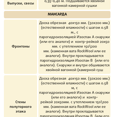
0,35-0,40 м. Подшиваются хвойной
Выпуски, свесы
вагонкой камерной сушки
МАНСАРДА
Доска обрезная 40х150 мм. (50х200 мм.)
(естественной влажности) с шагом 0.58
м., с
парогидроизоляцией Изоспан A снаружи
(или его аналоги) и контр-рейкой 20х50
Фронтоны
мм. с утеплением 150\200
мм. (каменная вата RockWool или ее
аналоги). Внутри прокладывается
парогидроизоляция Изоспан B (или его
аналоги). Снаружи и внутри обшиваются
хвойной вагонкой (камерной суш
Доска обрезная 40х150 мм. (50х200 мм.)
(естественной влажности) с шагом 0.58
м, с
парогидроизоляцией Изоспан A снаружи
(или его аналоги) и контр-
Стены
рейкой 20х50мм. с утеплением 150\200
полуторного
мм. (каменная вата RockWool или ее
этажа
аналоги). Внутри прокладывается
парогидроизоляция Изоспан B (или его