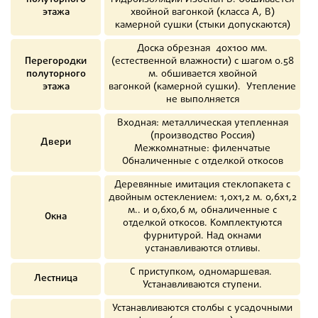
этажа
хвойной вагонкой (класса А, В)
камерной сушки (стыки допускаются)
Доска обрезная 40х100 мм.
Перегородки
(естественной влажности) с шагом 0.58
полуторного
м. обшивается хвойной
этажа
вагонкой (камерной сушки). Утепление
не выполняется
Входная: металлическая утепленная
(производство Россия)
Двери
Межкомнатные: филенчатые
Обналиченные с отделкой откосов
Деревянные имитация стеклопакета с
двойным остеклением: 1,0х1,2 м. 0,6х1,2
м.. и 0,6х0,6 м, обналиченные с
Окна
отделкой откосов. Комплектуются
фурнитурой. Над окнами
устанавливаются отливы.
С приступком, одномаршевая.
Лестница
Устанавливаются ступени.
Устанавливаются столбы с усадочными