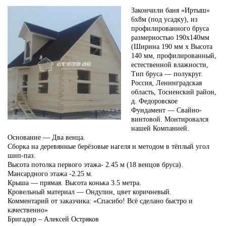
Закончили баня «Иртыш»
6х8м (под усадку), из
профилированного бруса
размерностью 190х140мм
(Ширина 190 мм х Высота
140 мм, профилированный,
естественной влажности,
Тип бруса — полукруг.
Россия, Ленинградская
область, Тосненский район,
д. Федоровское
Фундамент — Свайно-
винтовой. Монтировался
нашей Компанией.
Основание — Два венца.
Сборка на деревянные берёзовые нагеля и методом в тёплый угол
шип-паз.
Высота потолка первого этажа- 2.45 м (18 венцов бруса).
Мансардного этажа -2.25 м.
Крыша — прямая. Высота конька 3.5 метра.
Кровельный материал — Ондулин, цвет коричневый.
Комментарий от заказчика: «Спасибо! Всё сделано быстро и
качественно»
Бригадир – Алексей Остряков