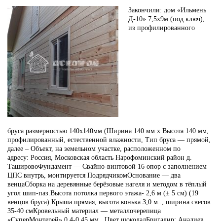
Закончили:
дом «Ильмень
Д-10» 7,5х9м
(под ключ),
из
профилированного
бруса
размерностью
140х140мм
(Ширина 140 мм х Высота 140 мм,
профилированный,
естественной влажности
, Тип бруса —
прямой
,
далее – Объект, на земельном участке, расположенном по
адресу:
Россия, Московская область Нарофоминский район д.
Таширово
Фундамент —
Свайно-винтовой 16 опор с заполнением
ЦПС внутрь, монтируется Подрядчиком
Основание —
два
венца
Сборка на деревянные берёзовые нагеля и методом в тёплый
угол шип-паз.Высота потолка первого этажа-
2,6 м (± 5 см) (19
венцов бруса).
Крыша:
прямая, высота конька 3,0 м.., ширина свесов
35-40 см
Кровельный материал —
металлочерепица
«СуперМонтерей» 0,4-0,45 мм .
Цвет шоколадБригадир:
Аналиев