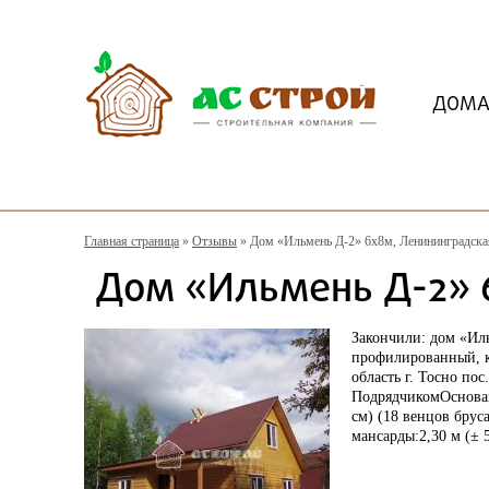
ДОМ
Главная страница
»
Отзывы
»
Дом «Ильмень Д-2» 6х8м, Ленининградская 
Дом «Ильмень Д-2» 6х
Закончили:
дом «Ил
профилированный,
область г. Тосно по
Подрядчиком
Основ
см
) (18
венцов брус
мансарды:
2,30 м
(
± 