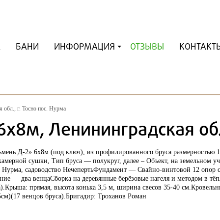
А
БАНИ
ИНФОРМАЦИЯ
ОТЗЫВЫ
КОНТАКТ
обл., г. Тосно пос. Нурма
8м, Ленининградская обл.
ьмень Д-2» 6х8м
(под ключ), из
профилированного бруса
размерностью
1
камерной сушки
, Тип бруса —
полукруг
, далее – Объект, на земельном у
с. Нурма, садоводство Нечеперть
Фундамент —
Свайно-винтовой 12 опор 
ание —
два венца
Сборка на деревянные берёзовые нагеля и методом в тё
а
).
Крыша:
прямая, высота конька 3
,5 м,
ширина свесов
35-40 см
.Кровель
5см
)(17
венцов бруса
).Бригадир:
Троханов Роман