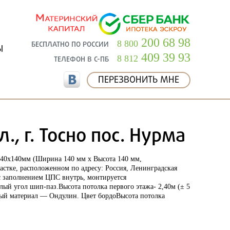
200 68 98
8 800
БЕСПЛАТНО ПО РОССИИ
Ы
409 39 93
8 812
ТЕЛЕФОН В С-ПБ
ПЕРЕЗВОНИТЬ МНЕ
, г. Тосно пос. Нурма
40х140мм
(Ширина 140 мм х Высота 140 мм,
частке, расположенном по адресу:
Россия, Ленинградская
с заполнением ЦПС внутрь, монтируется
плый угол шип-паз.Высота потолка первого этажа-
2,40м
(
± 5
ный материал —
Ондулин. Цвет бордо
Высота потолка