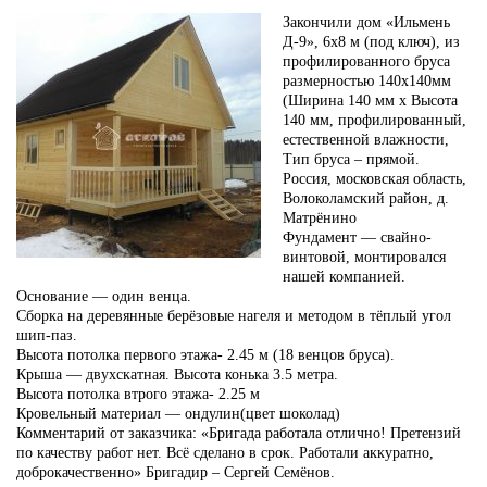
Закончили дом «Ильмень
Д-9», 6х8 м (под ключ), из
профилированного бруса
размерностью 140х140мм
(Ширина 140 мм х Высота
140 мм, профилированный,
естественной влажности,
Тип бруса – прямой.
Россия, московская область,
Волоколамский район, д.
Матрёнино
Фундамент — свайно-
винтовой, монтировался
нашей компанией.
Основание — один венца.
Сборка на деревянные берёзовые нагеля и методом в тёплый угол
шип-паз.
Высота потолка первого этажа- 2.45 м (18 венцов бруса).
Крыша — двухскатная. Высота конька 3.5 метра.
Высота потолка втрого этажа- 2.25 м
Кровельный материал — ондулин(цвет шоколад)
Комментарий от заказчика: «Бригада работала отлично! Претензий
по качеству работ нет. Всё сделано в срок. Работали аккуратно,
доброкачественно» Бригадир – Сергей Семёнов.