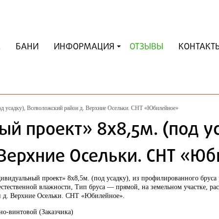
А
БАНИ
ИНФОРМАЦИЯ
ОТЗЫВЫ
КОНТАКТ
д усадку), Всеволожский район д. Верхние Осельки. СНТ «Юбилейное»
 проект» 8х8,5м. (под у
 Верхние Осельки. СНТ «Ю
ивидуальный проект» 8х8,5м. (под усадку),
из профилированного бруса
естественной влажности
, Тип бруса —
прямой
, на земельном участке, р
 д. Верхние Осельки. СНТ «Юбилейное».
о-винтовой (Заказчика)