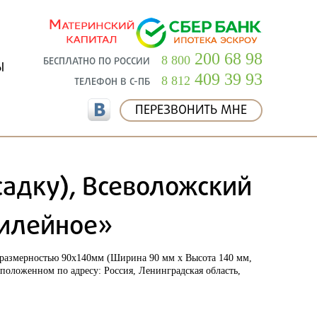
200 68 98
8 800
БЕСПЛАТНО ПО РОССИИ
Ы
409 39 93
8 812
ТЕЛЕФОН В С-ПБ
ПЕРЕЗВОНИТЬ МНЕ
садку), Всеволожский
билейное»
 размерностью
90х140мм
(Ширина
90 мм
х Высота
140 мм
,
асположенном по адресу:
Россия, Ленинградская область,