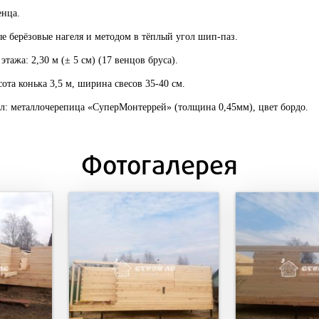
енца.
е берёзовые нагеля и методом в тёплый угол шип-паз.
 этажа: 2,30 м
(
± 5 см
) (17
венцов бруса
).
ота конька 3
,5 м,
ширина свесов
35-40 см
.
л: металлочерепица «СуперМонтеррей» (толщина 0,45мм), цвет бордо.
Фотогалерея