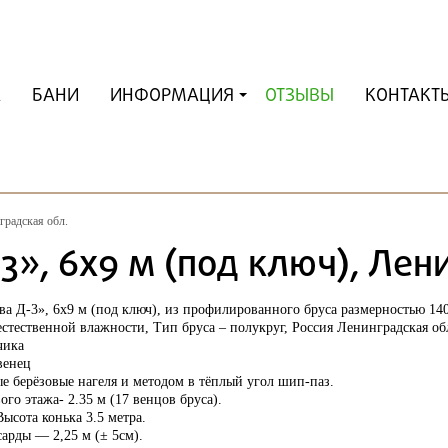
А
БАНИ
ИНФОРМАЦИЯ
ОТЗЫВЫ
КОНТАКТ
градская обл.
», 6х9 м (под ключ), Лен
ва Д-3», 6х9 м (под ключ), из профилированного бруса размерностью 1
тественной влажности, Тип бруса – полукруг, Россия Ленинградская обл
чика
венец
е берёзовые нагеля и методом в тёплый угол шип-паз.
ого этажа- 2.35 м (17 венцов бруса).
ысота конька 3.5 метра.
арды — 2,25 м (± 5см).