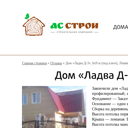
ДОМ
Главная страница
»
Отзывы
»
Дом «Ладва Д-3», 6х9 м (под ключ), Ленин
Дом «Ладва Д-3
Закончили дом «Лад
профилированный, ес
Фундамент — Заказ
Основание — один 
Сборка на деревянны
Высота потолка перв
Крыша — ломаная. В
Высота потолка манс