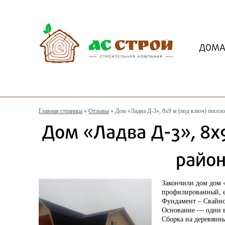
ДОМ
Главная страница
»
Отзывы
»
Дом «Ладва Д-3», 8х9 м (под ключ) посело
Дом «Ладва Д-3», 8х
район
Закончили дом дом 
профилированный, е
Фундамент – Свайно
Основание — один в
Сборка на деревянны