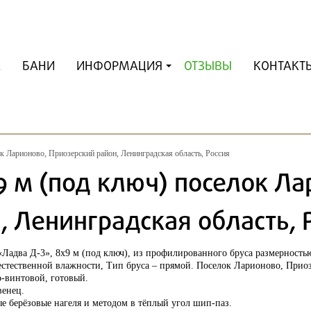
А
БАНИ
ИНФОРМАЦИЯ
ОТЗЫВЫ
КОНТАКТ
к Ларионово, Приозерский район, Ленинградская область, Россия
9 м (под ключ) поселок Ла
, Ленинградская область, 
«Ладва Д-3», 8х9 м (под ключ), из профилированного бруса размерност
стественной влажности, Тип бруса – прямой. Поселок Ларионово, Приоз
-винтовой, готовый.
енец.
е берёзовые нагеля и методом в тёплый угол шип-паз.