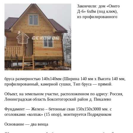
Закончили:
дом «Онего
Д-6» 6х8м
(под ключ),
из
профилированного
бруса
размерностью
140х140мм
(Ширина 140 мм х Высота 140 мм,
профилированный,
камерной сушки
, Тип бруса —
прямой
.
Объект, на земельном участке, расположенном по адресу:
Россия,
Ленинградская область Бокситогорский район д. Пикалево
Фундамент —
Железо – бетонные сваи 150х150х3000 мм. с
оголовками «колпак» (15 опор), монтируется Подрядчиком
Основание —
два венца