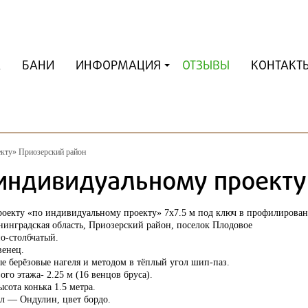
А
БАНИ
ИНФОРМАЦИЯ
ОТЗЫВЫ
КОНТАКТ
екту» Приозерский район
 индивидуальному проекту
роекту «по индивидуальному проекту» 7х7.5 м под ключ в профилирован
нинградская область, Приозерский район, поселок Плодовое
о-столбчатый.
енец.
е берёзовые нагеля и методом в тёплый угол шип-паз.
ого этажа- 2.25 м (16 венцов бруса).
ота конька 1.5 метра.
л — Ондулин, цвет бордо.