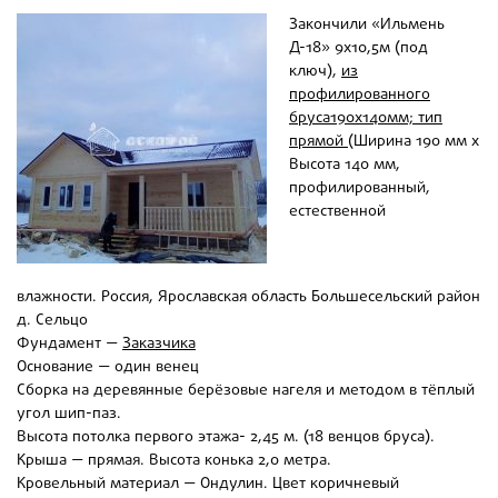
Закончили
«Ильмень
Д-18» 9х10,5м
(под
ключ),
из
профилированного
бруса
190х140мм; тип
прямой
(Ширина 190 мм х
Высота 140 мм,
профилированный,
естественной
влажности
. Россия, Ярославская область Большесельский район
д. Сельцо
Фундамент —
Заказчика
Основание — один венец
Сборка на деревянные берёзовые нагеля и методом в тёплый
угол шип-паз.
Высота потолка первого этажа-
2,45 м. (18 венцов бруса).
Крыша — прямая. Высота конька 2,0 метра.
Кровельный материал —
Ондулин.
Цвет коричневый