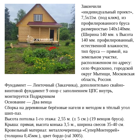
Закончили
«индивидуальный проект»,
7,5х11м. (под ключ), из
профилированного бруса
размерностью 140х140мм.
(Ширина 140 мм. х Высота
140 мм. профилированный,
естественной влажности,
тип бруса — прямой, на
земельном участке,
расположенном по адресу:
село Федоскино, городской
округ Мытищи, Московская
область, Россия.
Фундамент — Ленточный (Заказчика), дополнительно свайно-
винтовой фундамент 9 опор с заполнением ЦПС внутрь,
монтируется Подрядчиком
Основание — Два венца
Сборка на деревянные берёзовые нагеля и методом в тёплый угол
шип-паз.
Высота потолка 1-го этажа: 2,55 м. (± 5 см.) (19 венцов бруса).
Крыша: прямая, высота конька 3,5 м., ширина свесов 35-40 см.
Кровельный материал: металлочерепица «СуперМонтеррей»
(толщина 0,45мм.), цвет бордо (ral 3005).