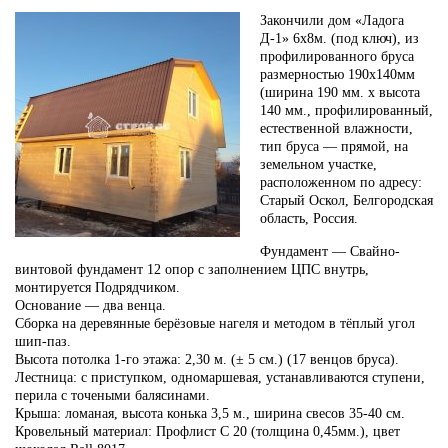
Закончили дом «Ладога
Д-1» 6х8м. (под ключ), из
профилированного бруса
размерностью 190х140мм
(ширина 190 мм. х высота
140 мм., профилированный,
естественной влажности,
тип бруса — прямой, на
земельном участке,
расположенном по адресу:
Старый Оскол, Белгородская
область, Россия.
Фундамент — Свайно-
винтовой фундамент 12 опор с заполнением ЦПС внутрь,
монтируется Подрядчиком.
Основание — два венца.
Сборка на деревянные берёзовые нагеля и методом в тёплый угол
шип-паз.
Высота потолка 1-го этажа: 2,30 м. (± 5 см.) (17 венцов бруса).
Лестница: с приступком, одномаршевая, устанавливаются ступени,
перила с точеными балясинами.
Крыша: ломаная, высота конька 3,5 м., ширина свесов 35-40 см.
Кровельный материал: Профлист С 20 (толщина 0,45мм.), цвет