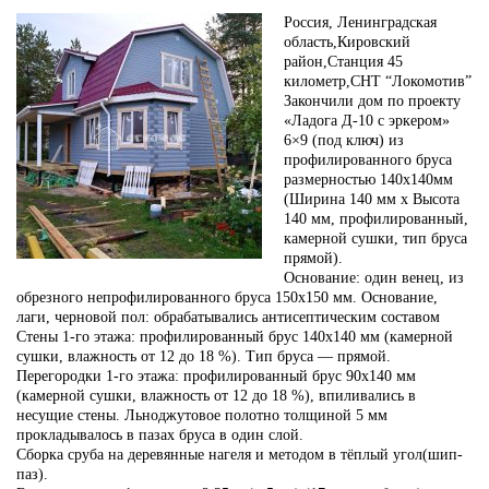
Россия, Ленинградская
область,Кировский
район,Станция 45
километр,СНТ “Локомотив”
Закончили дом по проекту
«Ладога Д-10 с эркером»
6×9 (под ключ) из
профилированного бруса
размерностью 140х140мм
(Ширина 140 мм х Высота
140 мм, профилированный,
камерной сушки, тип бруса
прямой).
Основание: один венец, из
обрезного непрофилированного бруса 150х150 мм. Основание,
лаги, черновой пол: обрабатывались антисептическим составом
Стены 1-го этажа: профилированный брус 140х140 мм (камерной
сушки, влажность от 12 до 18 %). Тип бруса — прямой.
Перегородки 1-го этажа: профилированный брус 90х140 мм
(камерной сушки, влажность от 12 до 18 %), впиливались в
несущие стены. Льноджутовое полотно толщиной 5 мм
прокладывалось в пазах бруса в один слой.
Сборка сруба на деревянные нагеля и методом в тёплый угол(шип-
паз).