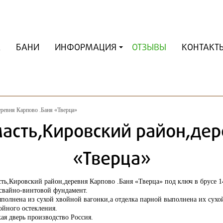
А
БАНИ
ИНФОРМАЦИЯ
ОТЗЫВЫ
КОНТАКТ
еревня Карпово .Баня «Тверца»
асть,Кировский район,дер
«Тверца»
ть,Кировский район,деревня Карпово .Баня «Тверца» под ключ в брусе 1
 свайно-винтовой фундамент.
ыполнена из сухой хвойной вагонки,а отделка парной выполнена их сухо
ойного остекления.
ая дверь производство Россия.