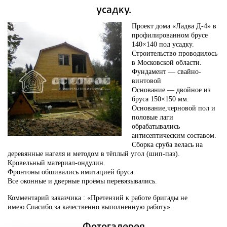
усадку.
Проект дома «Ладва Д-4» в
профилированном брусе
140×140 под усадку.
Строительство проводилось
в Московской области.
Фундамент — свайно-
винтовой
Основание — двойное из
бруса 150×150 мм.
Основание,черновой пол и
половые лаги
обрабатывались
антисептическим составом.
Сборка сруба велась на
деревянные нагеля и методом в тёплый угол (шип-паз).
Кровельный материал-ондулин.
Фронтоны обшивались имитацией бруса.
Все оконные и дверные проёмы перевязывались.
Комментарий заказчика : «Претензий к работе бригады не
имею.Спасибо за качественно выполненную работу».