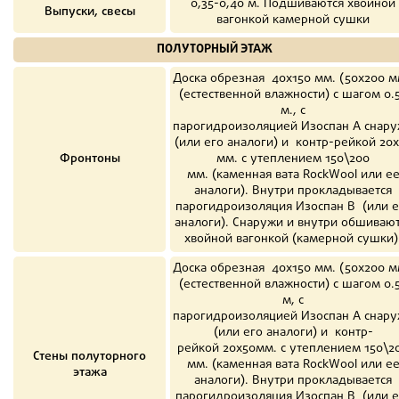
0,35-0,40 м. Подшиваются хвойной
Выпуски, свесы
вагонкой камерной сушки
ПОЛУТОРНЫЙ ЭТАЖ
Доска обрезная 40х150 мм. (50х200 м
(естественной влажности) с шагом 0.
м., с
парогидроизоляцией Изоспан A снар
(или его аналоги) и контр-рейкой 20
Фронтоны
мм. с утеплением 150\200
мм. (каменная вата RockWool или е
аналоги). Внутри прокладывается
парогидроизоляция Изоспан B (или е
аналоги). Снаружи и внутри обшиваю
хвойной вагонкой (камерной сушки)
Доска обрезная 40х150 мм. (50х200 м
(естественной влажности) с шагом 0.
м, с
парогидроизоляцией Изоспан A снар
(или его аналоги) и контр-
рейкой 20х50мм. с утеплением 150\2
Стены полуторного
мм. (каменная вата RockWool или е
этажа
аналоги). Внутри прокладывается
парогидроизоляция Изоспан B (или е