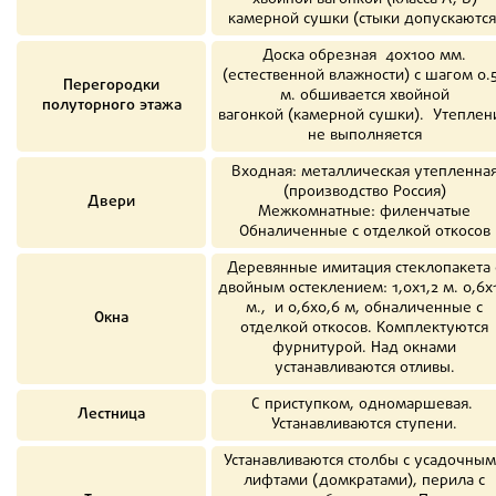
камерной сушки (стыки допускаются
Доска обрезная 40х100 мм.
(естественной влажности) с шагом 0.
Перегородки
м. обшивается хвойной
полуторного этажа
вагонкой (камерной сушки). Утеплен
не выполняется
Входная: металлическая утепленна
(производство Россия)
Двери
Межкомнатные: филенчатые
Обналиченные с отделкой откосов
Деревянные имитация стеклопакета 
двойным остеклением: 1,0х1,2 м. 0,6х1
м., и 0,6х0,6 м, обналиченные с
Окна
отделкой откосов. Комплектуются
фурнитурой. Над окнами
устанавливаются отливы.
С приступком, одномаршевая.
Лестница
Устанавливаются ступени.
Устанавливаются столбы с усадочны
лифтами (домкратами), перила с