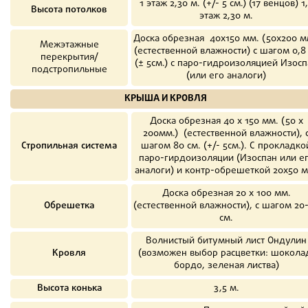
1 этаж 2,30 м. (+/- 5 см.) (17 венцов) 1
Высота потолков
этаж 2,30 м.
Доска обрезная 40х150 мм. (50х200 м
Межэтажные
(естественной влажности) с шагом 0,8
перекрытия/
(± 5см.) с паро-гидроизоляцией Изосп
подстропильные
(или его аналоги)
КРЫША И КРОВЛЯ
Доска обрезная 40 х 150 мм. (50 х
200мм.) (естественной влажности), 
Стропильная система
шагом 80 см. (+/- 5см.). С прокладко
паро-гирдоизоляции (Изоспан или е
аналоги) и контр-обрешеткой 20х50 м
Доска обрезная 20 х 100 мм.
Обрешетка
(естественной влажности), с шагом 20
см.
Волнистый битумный лист Ондулин
Кровля
(возможен выбор расцветки: шокола
бордо, зеленая листва)
Высота конька
3,5 м.