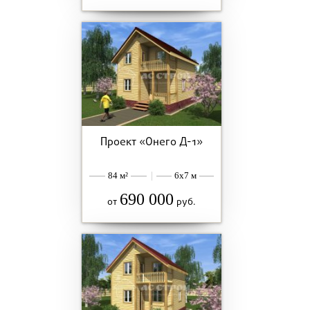
Проект «Онего Д-1»
84 м²
|
6x7 м
690 000
от
руб.