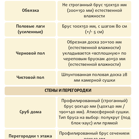
Не строганный брус 150х150 мм
Обвязка
(200×150 мм) естественной
влажности
Половые лаги
Брус 100х150 мм, с шагом 80 см
(усиленные)
(+/- 5 см)
Обрезная доска 20×100 мм
(естественной влажности)
Черновой пол
укладывается «всплошную» по
череповым брускам 40×50 мм
(естественной влажности)
Шпунтованная половая доска 28
Чистовой пол
мм камерной сушки
СТЕНЫ И ПЕРЕГОРОДКИ
Профилированный (строганный)
брус 90х140 мм (140х140 мм /
Сруб дома
190×140 мм). Атмосферной сушки.
Тип бруса на выбор: полукруг (под
блок-хаус) или прямой
Профилированный брус сечением
Перегородки 1 этажа