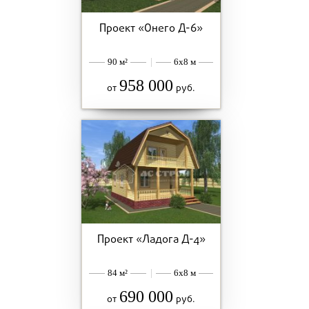
Проект «Онего Д-6»
90 м²
|
6x8 м
958 000
от
руб.
Проект «Ладога Д-4»
84 м²
|
6x8 м
690 000
от
руб.