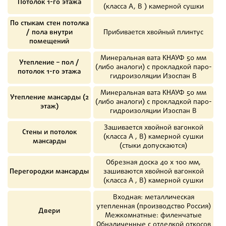
Потолок 1-го этажа
(класса А, В ) камерной сушки
По стыкам стен потолка
/ пола внутри
Прибивается хвойный плинтус
помещений
Минеральная вата КНАУФ 50 мм
Утепление – пол /
(либо аналоги) с прокладкой паро-
потолок 1-го этажа
гидроизоляции Изоспан В
Минеральная вата КНАУФ 50 мм
Утепление мансарды (2
(либо аналоги) с прокладкой паро-
этаж)
гидроизоляции Изоспан В
Зашивается хвойной вагонкой
Стены и потолок
(класса А , В) камерной сушки
мансарды
(стыки допускаются)
Обрезная доска 40 х 100 мм,
Перегородки мансарды
зашиваются хвойной вагонкой
(класса А , В) камерной сушки
Входная: металлическая
утепленная (производство Россия)
Двери
Межкомнатные: филенчатые
Обналиченные с отделкой откосов